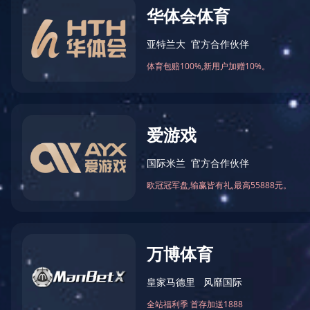
分支组网及移动办公
智能化组网解决方案
新闻资讯

新闻资讯
进一步了解

公司新闻
行业新闻
工程案例

工程案例
进一步了解
