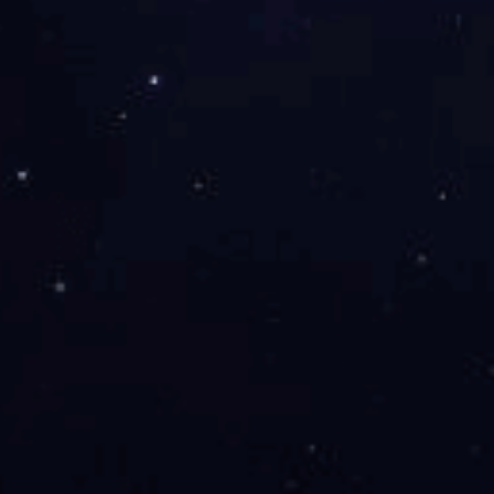
国内案例
国外案例
关于我们
公司简介
企业文化
荣誉资质
发展历程
合作品牌
雷速（中国）一站式服务官网
雷速官网
服务热线：
020-87566596
地址：
广州市萝岗区科学城科学大道绿地中央广场E栋2716室
版权所有：雷速官网
粤ICP备2022062526号
网站建设：中企动力