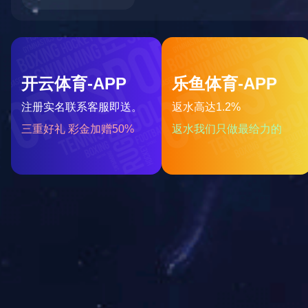
国内案例
国外案例
关于我们

关于我们
进一步了解

公司简介
企业文化
荣誉资质
发展历程
合作品牌
雷速（中国）一站式服务官网