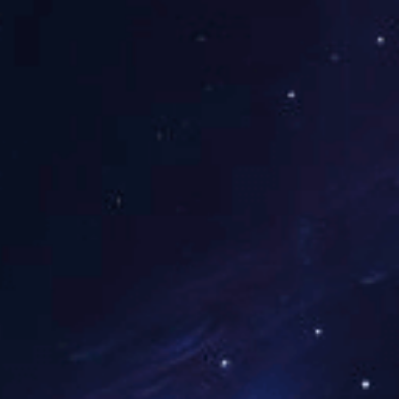
新闻资讯
您现在的位置：
首页
>
新闻资讯
新闻资讯
资讯分类


05-10

模块化机房与传统机房区别有哪些？