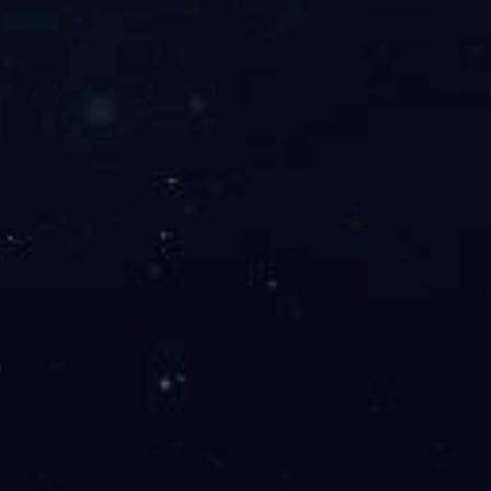
广州
SEO标签