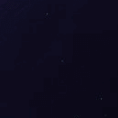
两者之间的对比。（1）灵活性：行级空调匹配数据中心演进，
师9支，自有9个专业施工队伍，工程绝不外包，严格施工，确保
、降噪、防尘。灯具、烟感、温感探头等均安装在机房顶面，由